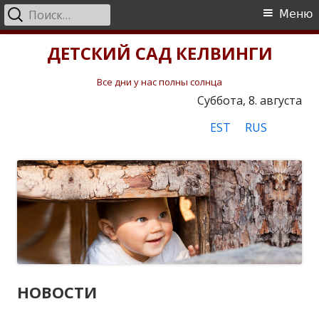
Найти:
Основное
Меню
меню
Перейти
ДЕТСКИЙ САД КЕЛВИНГИ
к
содержимому
Все дни у нас полны солнца
Суббота, 8. августа
EST
RUS
НОВОСТИ