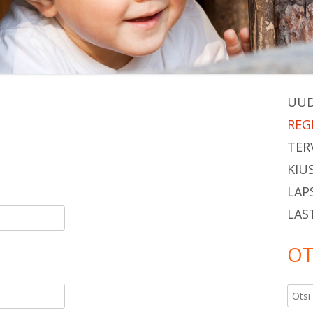
Ma
UUD
REG
Si
TER
KIU
LAP
LAS
OT
Otsi: