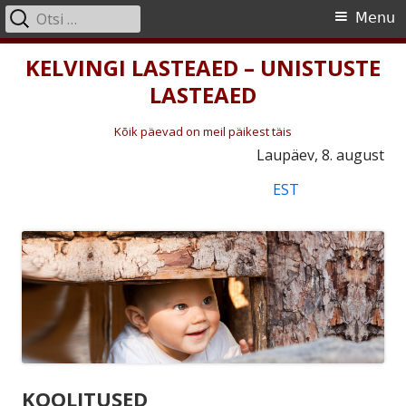
Otsi:
Primary
Menu
Menu
Skip
KELVINGI LASTEAED – UNISTUSTE
to
LASTEAED
content
Kõik päevad on meil päikest täis
Laupäev, 8. august
EST
KOOLITUSED