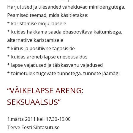
Harjutused ja ülesanded vahelduvad miniloengutega.
Peamised teemad, mida käsitletakse:
* karistamise mõju lapsele
* kuidas hakkama saada ebasoovitava käitumisega,
alternatiive karistamisele
* kiitus ja positiivne tagasiside
* kuidas areneb lapse eneseusaldus
* lapse vajadused ja täiskasvanu vajadused
* toimetulek tugevate tunnetega, tunnete jäämägi
“VÄIKELAPSE ARENG:
SEKSUAALSUS”
1.märts 2011 kell 17.30-19.00
Terve Eesti Sihtasutuse