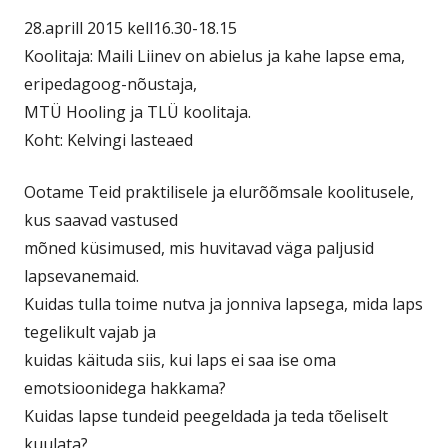
28.aprill 2015 kell16.30-18.15
Koolitaja: Maili Liinev on abielus ja kahe lapse ema,
eripedagoog-nõustaja,
MTÜ Hooling ja TLÜ koolitaja.
Koht: Kelvingi lasteaed
Ootame Teid praktilisele ja elurõõmsale koolitusele,
kus saavad vastused
mõned küsimused, mis huvitavad väga paljusid
lapsevanemaid.
Kuidas tulla toime nutva ja jonniva lapsega, mida laps
tegelikult vajab ja
kuidas käituda siis, kui laps ei saa ise oma
emotsioonidega hakkama?
Kuidas lapse tundeid peegeldada ja teda tõeliselt
kuulata?