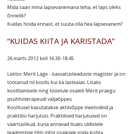
Mida saan mina lapsevanemana teha, et laps oleks
õnnelik?
Kuidas hoida ennast, et suuta olla hea lapsevanem?
“KUIDAS KIITA JA KARISTADA”
26.märts 2012 kell 16.30-18.45
Lektor Merit Lage - kasvatusteaduste magister ja on
töötanud nii koolis kui ka lasteaias. Lisaks
koolitamisele ning tööelule osaleb Merit praegu
psühhoterapeudi väljaõppes.
Koolitusel kasutatakse aktiivõppe meetodeid ja
praktilisi harjutusi. Praktilised harjutused on
väärtuslikud, kuna annavad lisaks üldistele
teadmistele tihti infot osalejale enda kohta.