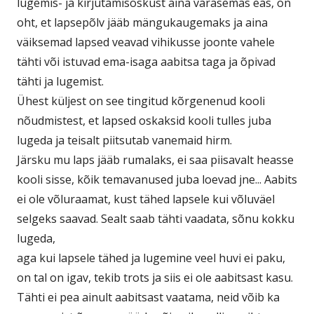
lugemis- ja kirjutamisoskust aina varasemas eas, on
oht, et lapsepõlv jääb mängukaugemaks ja aina
väiksemad lapsed veavad vihikusse joonte vahele
tähti või istuvad ema-isaga aabitsa taga ja õpivad
tähti ja lugemist.
Ühest küljest on see tingitud kõrgenenud kooli
nõudmistest, et lapsed oskaksid kooli tulles juba
lugeda ja teisalt piitsutab vanemaid hirm.
Järsku mu laps jääb rumalaks, ei saa piisavalt heasse
kooli sisse, kõik temavanused juba loevad jne... Aabits
ei ole võluraamat, kust tähed lapsele kui võluväel
selgeks saavad. Sealt saab tähti vaadata, sõnu kokku
lugeda,
aga kui lapsele tähed ja lugemine veel huvi ei paku,
on tal on igav, tekib trots ja siis ei ole aabitsast kasu.
Tähti ei pea ainult aabitsast vaatama, neid võib ka