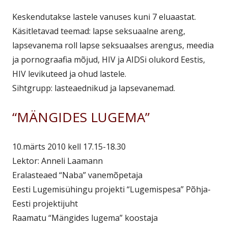
Keskendutakse lastele vanuses kuni 7 eluaastat.
Käsitletavad teemad: lapse seksuaalne areng,
lapsevanema roll lapse seksuaalses arengus, meedia
ja pornograafia mõjud, HIV ja AIDSi olukord Eestis,
HIV levikuteed ja ohud lastele.
Sihtgrupp: lasteaednikud ja lapsevanemad.
“MÄNGIDES LUGEMA”
10.märts 2010 kell 17.15-18.30
Lektor: Anneli Laamann
Eralasteaed “Naba” vanemõpetaja
Eesti Lugemisühingu projekti “Lugemispesa” Põhja-
Eesti projektijuht
Raamatu “Mängides lugema” koostaja