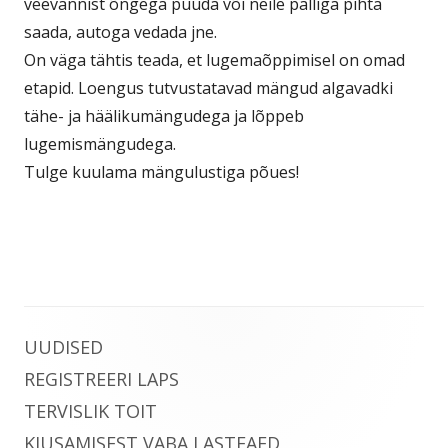
veevannist õngega püüda või neile palliga pihta
saada, autoga vedada jne.
On väga tähtis teada, et lugemaõppimisel on omad
etapid. Loengus tutvustatavad mängud algavadki
tähe- ja häälikumängudega ja lõppeb
lugemismängudega.
Tulge kuulama mängulustiga põues!
Main
UUDISED
REGISTREERI LAPS
Sidebar
TERVISLIK TOIT
KIUSAMISEST VABA LASTEAED