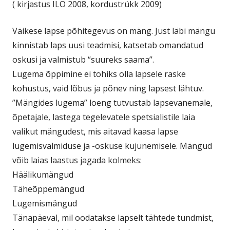
( kirjastus ILO 2008, kordustrükk 2009)
Väikese lapse põhitegevus on mäng. Just läbi mängu
kinnistab laps uusi teadmisi, katsetab omandatud
oskusi ja valmistub “suureks saama”.
Lugema õppimine ei tohiks olla lapsele raske
kohustus, vaid lõbus ja põnev ning lapsest lähtuv.
”Mängides lugema” loeng tutvustab lapsevanemale,
õpetajale, lastega tegelevatele spetsialistile laia
valikut mängudest, mis aitavad kaasa lapse
lugemisvalmiduse ja -oskuse kujunemisele. Mängud
võib laias laastus jagada kolmeks:
Häälikumängud
Täheõppemängud
Lugemismängud
Tänapäeval, mil oodatakse lapselt tähtede tundmist,